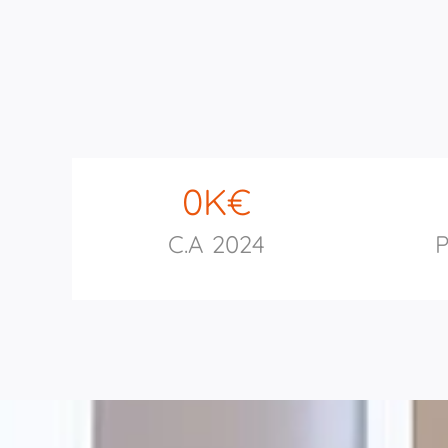
0
K€
C.A 2024
P