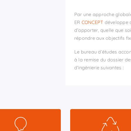
Par une approche globale 
ER
CONCEPT
développe d
d’apporter, quelle que soi
répondre aux objectifs fix
Le bureau d’études accom
à la remise du dossier de
d’ingénierie suivantes :
curité Incendie, Voies,
Photovoltaïque
Données, Images,