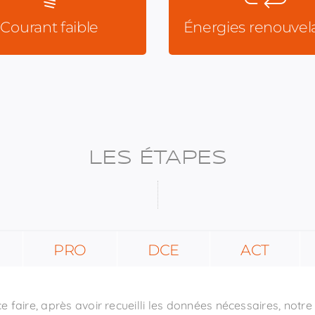
ransmissions Radios,
Courant faible
Énergies renouvel
 Surveillance/Protection,
trôle accès, Intrusion,
Sonorisation,
on technique centralisée,
terphonie, Télévision.
LES ÉTAPES
PRO
DCE
ACT
ce faire, après avoir recueilli les données nécessaires, notre