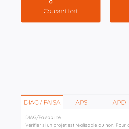
Études d’éclairement
T
Courant fort
Pieuvres & incorporation
Vidéo
Con
Gesti
In
DIAG / FAISA
APS
APD
DIAG/Faisabilité
Vérifier si un projet est réalisable ou non. Pour 